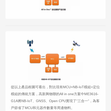
從以上產品框圖可看出，對比現有MCU+NB-IoT模組+定位
模組的傳統方案，高新興物聯的All in one方案中ME3616-
G1A將NB-IoT、GNSS、Open CPU實現了“三合一“，為客
戶節省了MCU和元器件數量等周邊物料。