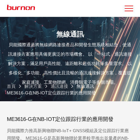
無線通訊
貝能國際通過將無線網路連接產品和開發生態系統相結合，使通
訊連接方案應用具備更廣泛的市場機會。 以「一站式」通訊連接
解決方案，滿足用戶高性能、遠距離和超低功耗等多重需求。 以
多樣化、多功能、高性價比且流暢的通訊連接解決方案，覆蓋從
家庭連接、工業物聯網、消費類電子等多個市場。
首頁
解決方案
通訊連接
無線通訊
ME3616-G在NB-IOT定位跟踪行業的應用開發
ME3616-G在NB-IOT定位跟踪行業的應用開發
貝能國際力推高新興物聯NB-IoT+ GNSS模組及定位跟踪行業應
用開發。 ME3616-G是高新興物聯於業界較早推出並量產的NB-