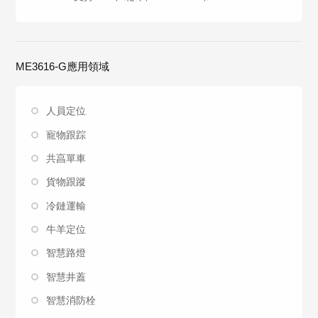
ME3616-G應用領域
人員定位
寵物跟踪
共亯單車
貨物跟蹤
冷鏈運輸
牛羊定位
智慧路燈
智慧井蓋
智慧消防栓