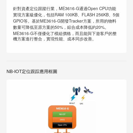
ME3616-G
Open CPU
針對資產定位跟蹤行業，
通過
功能
RAM 100KB
FLASH 256KB
5
實現方案級優化，包括
、
、
個
GPIO
ME3616-G
Tracker
等。基於
開發
方案，所用的物料
50%
20%
數量可降低至原方案的
，綜合成本降低約
。
ME3616-G
不僅優化了模組價格，而且能與下遊客戶的整
機方案進行整合，實現性能、成本同步改善。
NB-IOT定位跟踪應用框圖