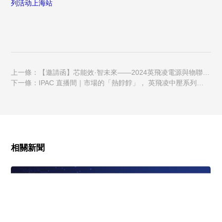
列活动上海站
上一條：【邀請函】芯能效·智未來——2024英飛凌電源與物聯網
巡回研討會
下一條：IPAC 直播間｜市場的「熱餑餑」， 英飛凌中壓系列
IGBT7模塊有多香？
相關新聞