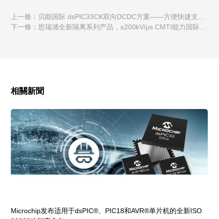
上一條：贝能国际 dsPIC33CK双向DCDC方案——方便快捷支持
客户做环路参数补偿
下一條：思瑞浦全新隔离系列产品，±200kV/μs CMTI能力国际领
先
相關新聞
Microchip发布适用于dsPIC®、PIC18和AVR®单片机的全新ISO